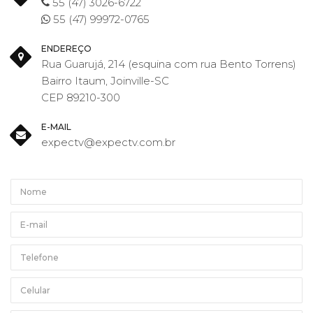
55 (47) 3026-6722
55 (47) 99972-0765
ENDEREÇO
Rua Guarujá, 214 (esquina com rua Bento Torrens)
Bairro Itaum, Joinville-SC
CEP 89210-300
E-MAIL
expectv@expectv.com.br